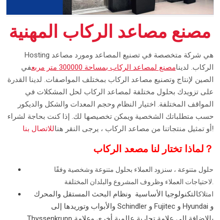
مصنع مصاعد الركاب المهنية
Hosting هي شركة متخصصة في تصنيع المصاعد ومورد مصاعد
الركاب. لدينا
مصنع لمصاعد الركاب بمساحة 300000 متر مربع
في
الصين لإنتاج وتصنيع مصاعد الركاب بمختلف المواصفات. لدينا القدرة
على تزويدك بحلول مختلفة لمصاعد الركاب لحل المشكلات في
المواقف المختلفة. اختيار النظام وحجم المعدات والشكل والديكور
حسب متطلباتك الشخصية ويمكن تخصيصها لك. إذا كنت بحاجة لشراء
!
أو تمثيل منتجاتنا من مصاعد الركاب ، يرجى النقر هنا
للاتصال بنا
لماذا تختار لنا مصعد الركاب？
حلول متنوعة ، سنزود العملاء بحلول متنوعة وشخصية وفقًا
لاحتياجات العملاء وظروف المشروع والبلدان المختلفة.
التكنولوجيا الأساسية ونظام البحث المستقل والمحرك
امتلاك
والأبواب وتوريدها إلى Schindler و Fujitec و Hyundai و
Thyssenkrupp بالإضافة إلى علامة تجارية عالمية أخرى وعلامة